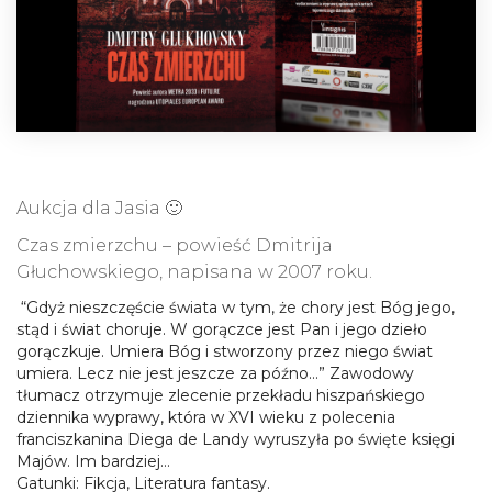
Aukcja dla Jasia 🙂
Czas zmierzchu – powieść Dmitrija
Głuchowskiego, napisana w 2007 roku.
“Gdyż nieszczęście świata w tym, że chory jest Bóg jego,
stąd i świat choruje. W gorączce jest Pan i jego dzieło
gorączkuje. Umiera Bóg i stworzony przez niego świat
umiera. Lecz nie jest jeszcze za późno…” Zawodowy
tłumacz otrzymuje zlecenie przekładu hiszpańskiego
dziennika wyprawy, która w XVI wieku z polecenia
franciszkanina Diega de Landy wyruszyła po święte księgi
Majów. Im bardziej…
Gatunki:
Fikcja, Literatura fantasy.