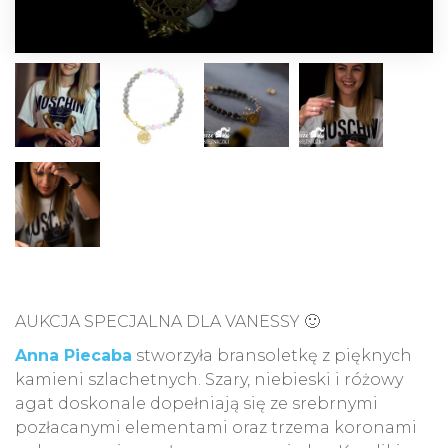
AUKCJA SPECJALNA DLA VANESSY 🙂
Anna Piecaba
stworzyła bransoletkę z pięknych
kamieni szlachetnych. Szary, niebieski i różowy
agat doskonale dopełniają się ze srebrnymi
pozłacanymi elementami oraz trzema koronami