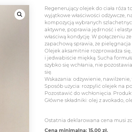
Regenerujący olejek do ciała róża t
wyjątkowe właściwości odżywcze, na
kompozycją wybranych szlachetnyc
aktywne, poprawia jędrność i elastyc
właściwą kondycję. W połączeniu z
zapachową sprawia, że pielęgnacja s
Olejek aksamitnie rozprowadza się,
i jedwabiście miękką. Sucha formuła
szybko się wchłania, nie pozostawia 
się.
Wskazania: odżywienie, nawilżenie,
Sposób użycia: rozpylić olejek na p
Pozostawić do wchłonięcia. Produk
Główne składniki: olej z avokado, ole
Ostatnia deklarowana cena musi zost
Cena minimalna: 15,00 zł.