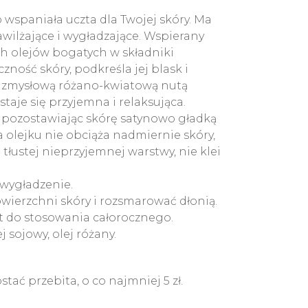
o wspaniała uczta dla Twojej skóry. Ma
wilżające i wygładzające. Wspierany
h olejów bogatych w składniki
zność skóry, podkreśla jej blask i
e zmysłową różano-kwiatową nutą
taje się przyjemna i relaksująca.
 pozostawiając skórę satynowo gładką
 olejku nie obciąża nadmiernie skóry,
tłustej nieprzyjemnej warstwy, nie klei
 wygładzenie.
owierzchni skóry i rozsmarować dłonią.
t do stosowania całorocznego.
j sojowy, olej różany.
ać przebita, o co najmniej 5 zł.